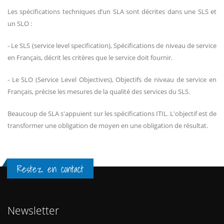
Les spécifications techniques d’un SLA sont décrites dans une SLS et
un SLO :
- Le SLS (service level specification), Spécifications de niveau de service
en Français, décrit les critères que le service doit fournir.
- Le SLO (Service Level Objectives), Objectifs de niveau de service en
Français, précise les mesures de la qualité des services du SLS.
Beaucoup de SLA s'appuient sur les spécifications ITIL. L'objectif est de
transformer une obligation de moyen en une obligation de résultat.
Restez en contact
Newsletter